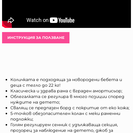
ИНСТРУКЦИЯ ЗА ПОЛЗВАНЕ
Количката е подходяща за новородени бебета и
деца с тегло до 22 кг!
Класическа и здрава рама с вграден амортисьор;
Облегалката се регулира в много позиции според
нуждите на детето;
Свалящ се предпазен борд с покритие от еко кожа;
5-точков обезопасителен колан с меки раменни
подложки;
Голям регулируем сенник с удължаваща секция,
прозорец за наблюдение на детето, джоб за