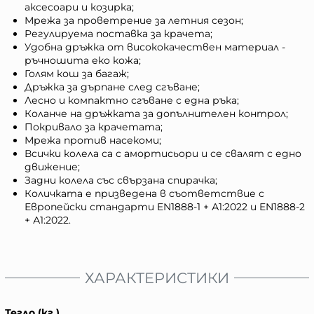
аксесоари и козирка;
Мрежа за проветрение за летния сезон;
Регулируема поставка за крачета;
Удобна дръжка от висококачествен материал -
ръчношита еко кожа;
Голям кош за багаж;
Дръжка за дърпане след сгъване;
Лесно и компактно сгъване с една ръка;
Коланче на дръжката за допълнителен контрол;
Покривало за крачетата;
Мрежа против насекоми;
Всички колела са с амортисьори и се свалят с едно
движение;
Задни колела със свързана спирачка;
Количката е призведена в съответствие с
Европейски стандарти EN1888-1 + А1:2022 и EN1888-2
+ А1:2022.
ХАРАКТЕРИСТИКИ
Тегло (кг.)