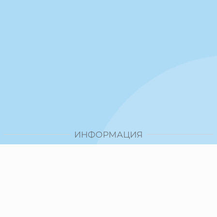
ИНФОРМАЦИЯ
Доставка и плащане
Общи условия за ползване
Политика за поверителност
Политика за използване на бисквитки
При възникване на спор, свързан с покупка онлайн,