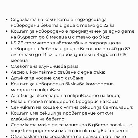
Седалката на количката е подходяща за
новородени бебета и деца с тегло до 22 кг;
Кошът за новородено е предназначен за едно дете
на възраст до 6 месеца и с тегло до 9 кг;
I-SIZE столчето за автомобил е подходящо за
новородени бебета и деца с височина от 40 до 87
см, тегло до 13 кг. и приблизителна възраст 0-15
месеца;
Олекотена алуминиева рама;
Лесно и компактно сгъване с една ръка;
Дръжка за носене след сгъване;
Кошът за новородено включва комфортно
матраче и покривало;
Джобче за аксесоари на покривалото на коша;
Мека и топла тапицерия с бродерия на коша;
Сенникът на коша е с лятна секция за вентилация;
Кошът има секция за проветрение откъм
главичката на бебето;
Седалката може да се монтира в двете посоки - с
лице към родителя или по посока на движението;
Облегалката на седалката се регулира до пълно