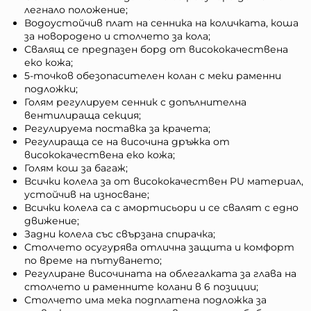
легнало положение;
Водоустойчив плат на сенника на количката, кошa
за новородено и столчето за кола;
Свалящ се предпазен борд от висококачествена
еко кожа;
5-точков обезопасителен колан с меки раменни
подложки;
Голям регулируем сенник с допълнителна
вентилираща секция;
Регулируема поставка за крачета;
Регулираща се на височина дръжка от
висококачествена еко кожа;
Голям кош за багаж;
Всички колела за от висококачествен PU материал,
устойчив на износване;
Всички колела са с амортисьори и се свалят с едно
движение;
Задни колела със свързана спирачка;
Столчето осугурява отлична защита и комфорт
по време на пътуването;
Регулиране височината на облегалката за глава на
столчето и раменните колани в 6 позиции;
Столчето има мека подплатена подложка за