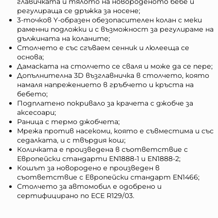
главичката и тялото на новороденото бебе и
регулираща се дръжка за носене;
3-точков Y-образен обезопасителен колан с меки
раменни подложки и с възможност за регулираме на
дължината на коланите;
Столчето е със сгъваем сенник и люлееща се
основа;
Дамаската на столчето се сваля и може да се пере;
Допълнителна 3D възглавничка в столчето, която
намаля напрежението в гръбчето и кръста на
бебето;
Подплатено покривало за крачета с джобче за
аксесоари;
Раница с термо джобчета;
Мрежа против насекоми, която е съвместима и със
седалката, и с твърдия кош;
Количката е произведена в съответствие с
Европейски стандарти EN1888-1 и EN1888-2;
Кошът за новородено е произведен в
съответствие с Европейски стандарт EN1466;
Столчето за автомобил е одобрено и
сертифицирано по ECE R129/03.