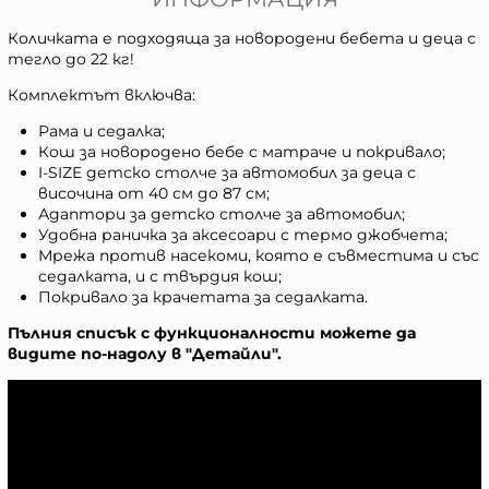
Количката е подходяща за новородени бебета и деца с
тегло до 22 кг!
Комплектът включва:
Рама и седалка;
Кош за новородено бебе с матраче и покривало;
I-SIZE детско столче за автомобил за деца с
височина от 40 см до 87 см;
Адаптори за детско столче за автомобил;
Удобна раничка за аксесоари с термо джобчета;
Мрежа против насекоми, която е съвместима и със
седалката, и с твърдия кош;
Покривало за крачетата за седалката.
Пълния списък с функционалности можете да
видите по-надолу в "Детайли".