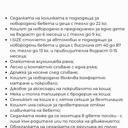
Седалката на количката е подходяща за
новородени бебета и деца с тегло до 22 кг;
Кошът за новородено е предназначен за едно дете
на възраст до 6 месеца и с тегло до 9 кг;
I-SIZE столчето за автомобил е подходящо за
новородени бебета и деца с височина от 40 до 87
см, тегло до 13 кг. и приблизителна възраст 0-15
месеца;
Олекотена алуминиева рама;
Лесно и компактно сгъване с една ръка;
Дръжка за носене след сгъване;
Кошът за новородено включва комфортно
матраче и покривало;
Джобче за аксесоари на покривалото на коша;
Мека и топла тапицерия с бродерия на коша;
Сенникът на коша е с лятна секция за вентилация;
Кошът има секция за проветрение откъм
главичката на бебето;
Седалката може да се монтира в двете посоки - с
лице към родителя или по посока на движението;
Облегалката на седалката се регулира до пълно