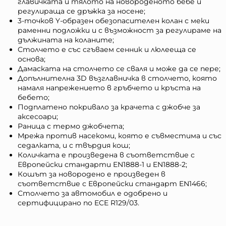
главичката и тялото на новороденото бебе и
регулираща се дръжка за носене;
3-точков Y-образен обезопасителен колан с меки
раменни подложки и с възможност за регулираме на
дължината на коланите;
Столчето е със сгъваем сенник и люлееща се
основа;
Дамаската на столчето се сваля и може да се пере;
Допълнителна 3D възглавничка в столчето, която
намаля напрежението в гръбчето и кръста на
бебето;
Подплатено покривало за крачета с джобче за
аксесоари;
Раница с термо джобчета;
Мрежа против насекоми, която е съвместима и със
седалката, и с твърдия кош;
Количката е произведена в съответствие с
Европейски стандарти EN1888-1 и EN1888-2;
Кошът за новородено е произведен в
съответствие с Европейски стандарт EN1466;
Столчето за автомобил е одобрено и
сертифицирано по ECE R129/03.