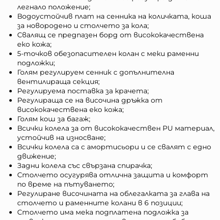
легнало положение;
Водоустойчив плат на сенника на количката, кошa
за новородено и столчето за кола;
Свалящ се предпазен борд от висококачествена
еко кожа;
5-точков обезопасителен колан с меки раменни
подложки;
Голям регулируем сенник с допълнителна
вентилираща секция;
Регулируема поставка за крачета;
Регулираща се на височина дръжка от
висококачествена еко кожа;
Голям кош за багаж;
Всички колела за от висококачествен PU материал,
устойчив на износване;
Всички колела са с амортисьори и се свалят с едно
движение;
Задни колела със свързана спирачка;
Столчето осугурява отлична защита и комфорт
по време на пътуването;
Регулиране височината на облегалката за глава на
столчето и раменните колани в 6 позиции;
Столчето има мека подплатена подложка за