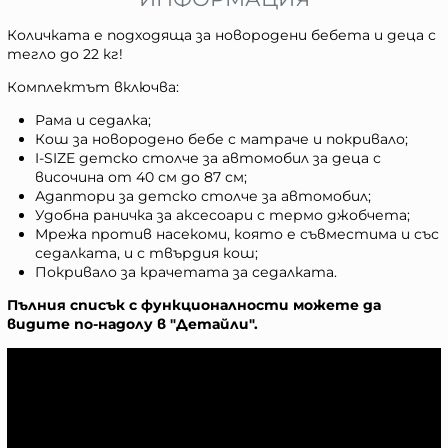
Количката е подходяща за новородени бебета и деца с
тегло до 22 кг!
Комплектът включва:
Рама и седалка;
Кош за новородено бебе с матраче и покривало;
I-SIZE детско столче за автомобил за деца с
височина от 40 см до 87 см;
Адаптори за детско столче за автомобил;
Удобна раничка за аксесоари с термо джобчета;
Мрежа против насекоми, която е съвместима и със
седалката, и с твърдия кош;
Покривало за крачетата за седалката.
Пълния списък с функционалности можете да
видите по-надолу в "Детайли".