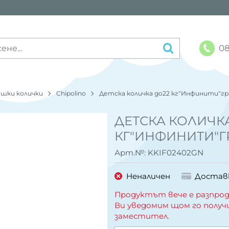
08
шки колички
Chipolino
Детска количка до22 кг"Инфинити"г
ДЕТСКА КОЛИЧК
КГ"ИНФИНИТИ"Г
Арт.№:
KKIF02402GN
Неналичен
Достав
Продуктът вече е разпрод
Ви уведомим щом го получ
заместител.