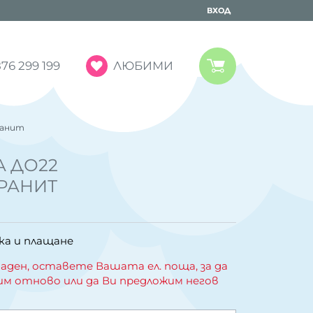
ВХОД
ЛЮБИМИ
76 299 199
ранит
А ДО22
РАНИТ
ка и плащане
аден, оставете Вашата ел. поща, за да
им отново или да Ви предложим негов