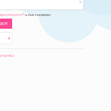
верителност
“ и съм съгласен.
ОСТ!
олички