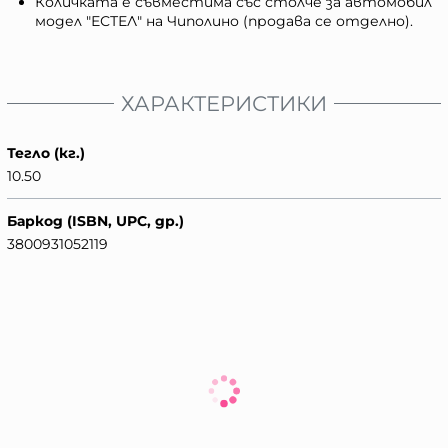
Количката е съвместима със столче за автомобил
модел "ЕСТЕЛ" на Чиполино (продава се отделно).
ХАРАКТЕРИСТИКИ
Тегло (кг.)
10.50
Баркод (ISBN, UPC, др.)
3800931052119