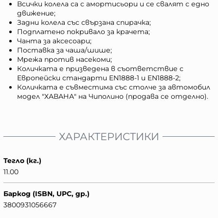
Всички колела са с амортисьори и се свалят с едно
движение;
Задни колела със свързана спирачка;
Подплатено покривало за крачета;
Чанта за аксесоари;
Поставка за чаша/шише;
Мрежа против насекоми;
Количката е призведена в съответствие с
Европейски стандарти EN1888-1 и EN1888-2;
Количката е съвместима със столче за автомобил
модел "ХАВАНА" на Чиполино (продава се отделно).
ХАРАКТЕРИСТИКИ
Тегло (кг.)
11.00
Баркод (ISBN, UPC, др.)
3800931056667