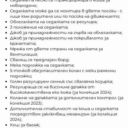
Седалката лесно се трансформира в коша за
новородено;
Седалката може да се монтира в двете посоки - с
лице към родителя или по посока на движението;
Облегалката на седалката се регулира;
3 положения на седалката;
Джоб за принадлежности на гърба на облегалката;
Джоб за принадлежности на покривалото за
крачетата;
Мрежа от двете страни на седалката за
вентилация;
Свалящ се предпазен борд;
Мека подложка на седалката;
5-точков обезопасителен колан с меки раменни
подложки;
Голям регулируем сенник със сваляема козирка;
Регулираща се на височина дръжка от
висококачествена еко кожа (за колекция 2024);
Коланче на дръжката за допълнителен контрол (за
колекция 2023);
Допълнителна стабилност на коша и седалката
посредством заключващ механизъм (за колекция
2024);
Кош за багаж;