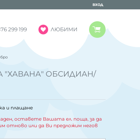
ВХОД
ЛЮБИМИ
76 299 199
ебро
А "ХАВАНА" ОБСИДИАН/
ка и плащане
аден, оставете Вашата ел. поща, за да
им отново или да Ви предложим негов