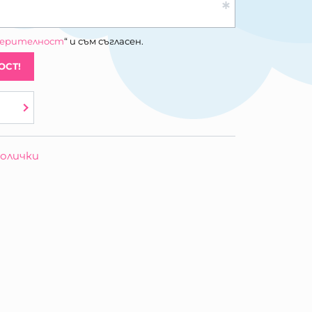
верителност
“ и съм съгласен.
ОСТ!
олички