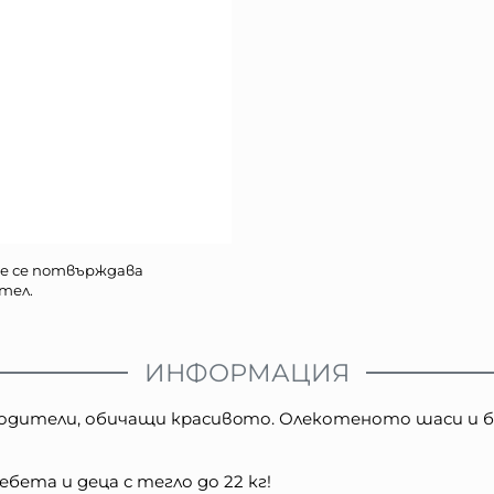
е се потвърждава
тел.
ИНФОРМАЦИЯ
а родители, обичащи красивoто. Олекотеното шаси 
бета и деца с тегло до 22 кг!