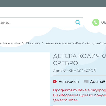
08
шки колички
Chipolino
Детска количка "Хавана" обсидиан/ср
ДЕТСКА КОЛИЧК
СРЕБРО
Арт.№:
KKHA02402OS
Неналичен
Достав
Продуктът вече е разпрод
Ви уведомим щом го получ
заместител.