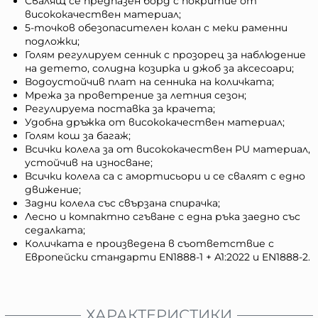
Свалящ се предпазен борд с покритие от
висококачествен материал;
5-точков обезопасителен колан с меки раменни
подложки;
Голям регулируем сенник с прозорец за наблюдение
на детето, солидна козирка и джоб за аксесоари;
Водоустойчив плат на сенника на количката;
Мрежа за проветрение за летния сезон;
Регулируема поставка за крачета;
Удобна дръжка от висококачествен материал;
Голям кош за багаж;
Всички колела за от висококачествен PU материал,
устойчив на износване;
Всички колела са с амортисьори и се свалят с едно
движение;
Задни колела със свързана спирачка;
Лесно и компактно сгъване с една ръка заедно със
седалката;
Количката е произведена в съответствие с
Европейски стандарти EN1888-1 + A1:2022 и EN1888-2.
ХАРАКТЕРИСТИКИ