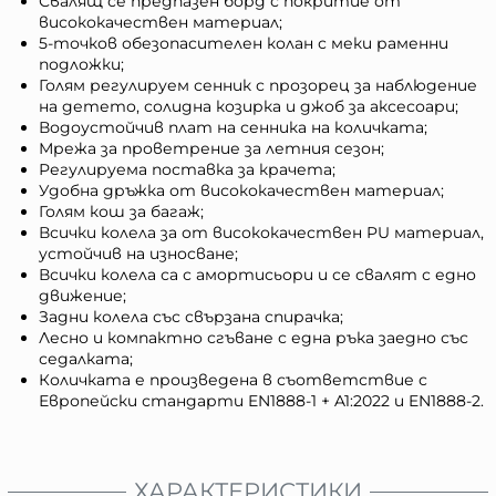
Свалящ се предпазен борд с покритие от
висококачествен материал;
5-точков обезопасителен колан с меки раменни
подложки;
Голям регулируем сенник с прозорец за наблюдение
на детето, солидна козирка и джоб за аксесоари;
Водоустойчив плат на сенника на количката;
Мрежа за проветрение за летния сезон;
Регулируема поставка за крачета;
Удобна дръжка от висококачествен материал;
Голям кош за багаж;
Всички колела за от висококачествен PU материал,
устойчив на износване;
Всички колела са с амортисьори и се свалят с едно
движение;
Задни колела със свързана спирачка;
Лесно и компактно сгъване с една ръка заедно със
седалката;
Количката е произведена в съответствие с
Европейски стандарти EN1888-1 + A1:2022 и EN1888-2.
ХАРАКТЕРИСТИКИ