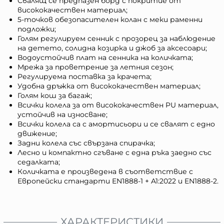
Свалящ се предпазен борд с покритие от
висококачествен материал;
5-точков обезопасителен колан с меки раменни
подложки;
Голям регулируем сенник с прозорец за наблюдение
на детето, солидна козирка и джоб за аксесоари;
Водоустойчив плат на сенника на количката;
Мрежа за проветрение за летния сезон;
Регулируема поставка за крачета;
Удобна дръжка от висококачествен материал;
Голям кош за багаж;
Всички колела за от висококачествен PU материал,
устойчив на износване;
Всички колела са с амортисьори и се свалят с едно
движение;
Задни колела със свързана спирачка;
Лесно и компактно сгъване с една ръка заедно със
седалката;
Количката е произведена в съответствие с
Европейски стандарти EN1888-1 + A1:2022 и EN1888-2.
ХАРАКТЕРИСТИКИ