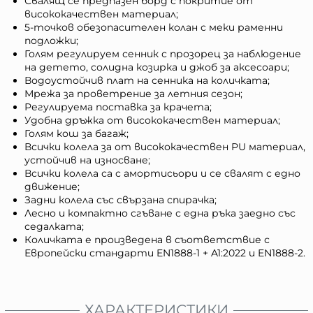
Свалящ се предпазен борд с покритие от
висококачествен материал;
5-точков обезопасителен колан с меки раменни
подложки;
Голям регулируем сенник с прозорец за наблюдение
на детето, солидна козирка и джоб за аксесоари;
Водоустойчив плат на сенника на количката;
Мрежа за проветрение за летния сезон;
Регулируема поставка за крачета;
Удобна дръжка от висококачествен материал;
Голям кош за багаж;
Всички колела за от висококачествен PU материал,
устойчив на износване;
Всички колела са с амортисьори и се свалят с едно
движение;
Задни колела със свързана спирачка;
Лесно и компактно сгъване с една ръка заедно със
седалката;
Количката е произведена в съответствие с
Европейски стандарти EN1888-1 + A1:2022 и EN1888-2.
ХАРАКТЕРИСТИКИ