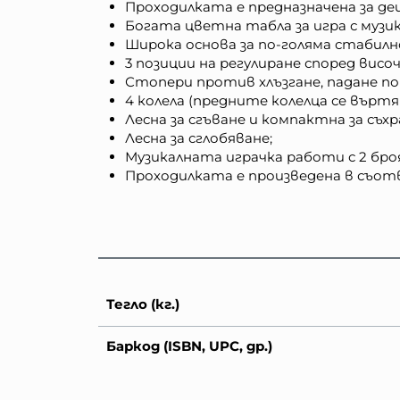
Проходилката е предназначена за дец
Богата цветна табла за игра с музик
Широка основа за по-голяма стабилн
3 позиции на регулиране според вис
Стопери против хлъзгане, падане по
4 колела (предните колелца се въртят
Лесна за сгъване и компактна за съхр
Лесна за сглобяване;
Музикалната играчка работи с 2 броя
Проходилката е произведена в съот
Тегло (кг.)
Баркод (ISBN, UPC, др.)