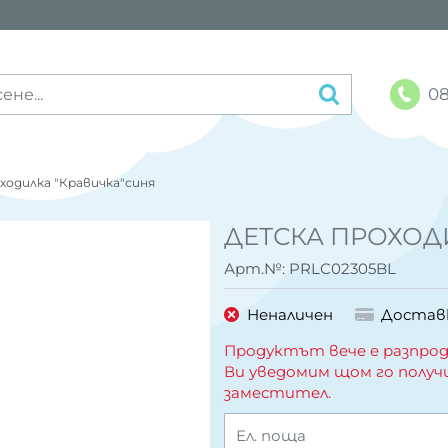
08
ходилка "Кравичка"синя
ДЕТСКА ПРОХОД
Арт.№:
PRLC02305BL
Неналичен
Достав
Продуктът вече е разпрод
Ви уведомим щом го получ
заместител.
Ел. поща