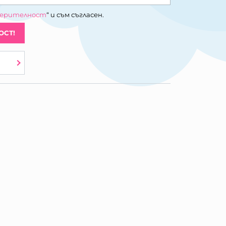
верителност
“ и съм съгласен.
ОСТ!