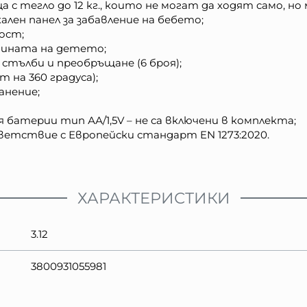
а с тегло до 12 кг., които не могат да ходят само, 
ален панел за забавление на бебето;
ост;
очината на детето;
 стълби и преобръщане (6 броя);
 на 360 градуса);
анение;
 батерии тип АА/1,5V – не са включени в комплекта;
ветствие с Европейски стандарт EN 1273:2020.
ХАРАКТЕРИСТИКИ
3.12
3800931055981