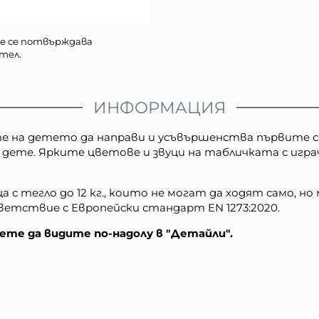
е се потвърждава
тел.
ИНФОРМАЦИЯ
е на детето да направи и усъвършенства първите с
 дете. Ярките цветове и звуци на табличката с иг
а с тегло до 12 кг., които не могат да ходят само, 
ветствие с Европейски стандарт EN 1273:2020.
те да видите по-надолу в "Детайли".