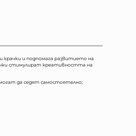
и крачки и подпомага развитието на
рачки стимулират креативността на
но могат да седят самостоятелно;