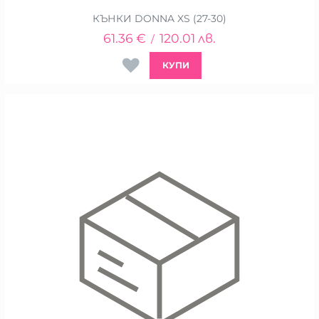
КЪНКИ DONNA XS (27-30)
61.36
€
120.01
лв.
/
КУПИ