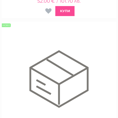
52.00
€
101.70
лв.
/
КУПИ
НОВО