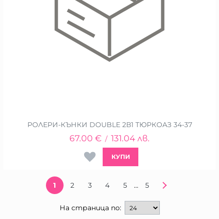
РОЛЕРИ-КЪНКИ DOUBLE 2В1 ТЮРКОАЗ 34-37
67.00
€
131.04
лв.
/
КУПИ
...
1
2
3
4
5
5
На страница по: