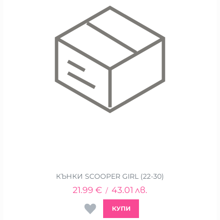
КЪНКИ SCOOPER GIRL (22-30)
21.99
€
43.01
лв.
/
КУПИ