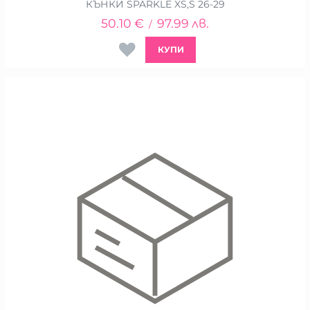
КЪНКИ SPARKLE XS,S 26-29
50.10
€
97.99
лв.
/
КУПИ