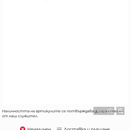
1 от 4
Наличността на артикулите се потвърждава допълнително
от наш служител.
Неналичен
Доставка и плащане