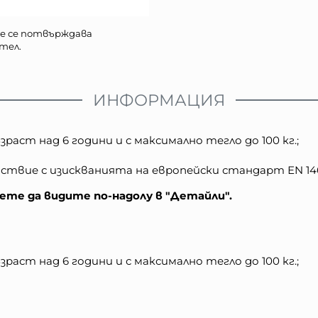
е се потвърждава
тел.
ИНФОРМАЦИЯ
раст над 6 години и с максимално тегло до 100 кг.;
твие с изискванията на европейски стандарт ЕN 146
те да видите по-надолу в "Детайли".
зраст над 6 години и с максимално тегло до 100 кг.;