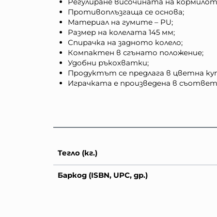
Регулиране височината на кормилот
Противоплъзгаща се основа;
Материал на гумите – PU;
Размер на колелата 145 мм;
Спирачка на задното колело;
Компактен в сгънато положение;
Удобни ръкохватки;
Продуктът се предлага в цветна кут
Играчката е произведена в съответс
Тегло (кг.)
Баркод (ISBN, UPC, др.)