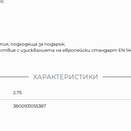
о;
ия, подходяща за подарък;
твие с изискванията на европейски стандарт ЕN 146
ХАРАКТЕРИСТИКИ
2.75
3800931055387