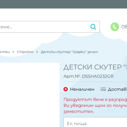
08
етки
Chipolino
Детски скутер "Шарки" зелен
ДЕТСКИ СКУТЕР 
Арт.№:
DSSHA0232GR
Неналичен
Достав
Продуктът вече е разпрод
Ви уведомим щом го получ
заместител.
Ел. поща