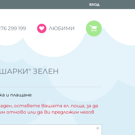
ВХОД
ЛЮБИМИ
76 299 199
"ШАРКИ" ЗЕЛЕН
ка и плащане
аден, оставете Вашата ел. поща, за да
им отново или да Ви предложим негов