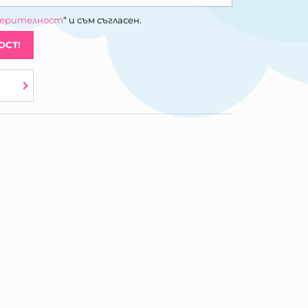
верителност
“ и съм съгласен.
ОСТ!