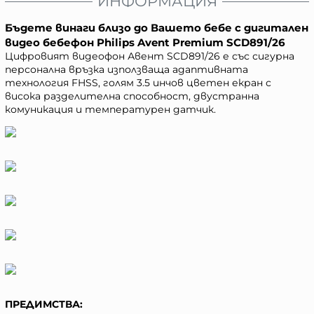
ИНФОРМАЦИЯ
Бъдете винаги близо до Вашето бебе с дигитален
видео бебефон Philips Avent Premium SCD891/26
Цифровият видеофон Авент SCD891/26 е със сигурна
персонална връзка използваща адаптивната
технология FHSS, голям 3.5 инчов цветен екран с
висока разделителна способност, двустранна
комуникация и температурен датчик.
ПРЕДИМСТВА: