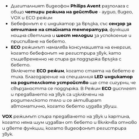
Дигиталният видеофон
Philips Avent
разполага с
общо
четири режима на действие
- аудио, видео,
VOX и ECO режим
Бебефонът е с индикатор за връзка, със
сензор за
отчитане на стайната температура
, функция
нощна светлина и
шест мелодии
за успокоение и
приспиване на бебето.
ECO
режимът намалява консумацията на енергия,
когато бебефонът не регистрира звук, като
същевременно не спира да поддържа връзка с
бебето.
Включете
ECO режим
, когато стаята на бебето е
тиха. Благодарение на специалния
LED индикатор
на родителското устройство
ще сте сигурни, че
свързаността се поддържа. В Режим
ECO
дисплеят
и предаването на звук са изключени на
родителското тяло и се активират
автоматично, когато бебето издава звуци.
VOX
режимът спира предаването на звук и картина,
когато няма шум издаван от бебето и включва отново
и двете функции, когато видеофонът регистрира
звук.