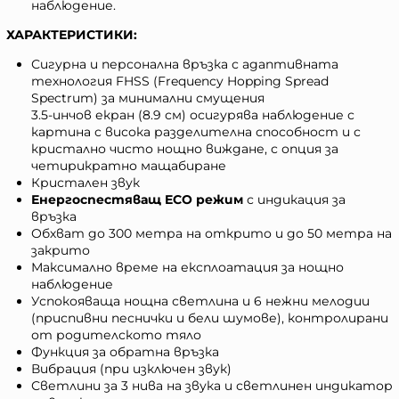
наблюдение.
ХАРАКТЕРИСТИКИ:
Сигурна и персонална връзка с адаптивната
технология FHSS (Frequency Hopping Spread
Spectrum) за минимални смущения
3.5-инчов екран (8.9 см) осигурява наблюдение с
картина с висока разделителна способност и с
кристално чисто нощно виждане, с опция за
четирикратно мащабиране
Кристален звук
Енергоспестяващ ECO режим
с индикация за
връзка
Обхват до 300 метра на открито и до 50 метра на
закрито
Максимално време на експлоатация за нощно
наблюдение
Успокояваща нощна светлина и 6 нежни мелодии
(приспивни песнички и бели шумове), контролирани
от родителското тяло
Функция за обратна връзка
Вибрация (при изключен звук)
Светлини за 3 нива на звука и светлинен индикатор