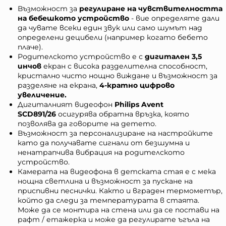
Възможност за
регулиране на чувствителността
на бебешкото устройство
- вие определяте дали
да чувате всеки един звук или само шумът над
определени децибели (например когато бебето
плаче).
Родителското устройство е с
дигитален 3,5
инчов
екран с висока разделителна способност,
кристално чисто нощно виждане и възможност за
разделяне на екрана,
4-кратно цифрово
увеличение.
Дигиталният видеофон
Philips Avent
SCD891/26
осигурява обратна връзка, която
позволява да говорите на детето.
Възможност за персонализиране на настройките
като да получавате сигнали от безшумна и
ненатрапчива вибрация на родителското
устройство.
Камерата на видеофона в детската стая е с мека
нощна светлина и възможност за пускане на
приспивни песнички. Както и вграден термометър,
който да следи за температурата в стаята.
Може да се монтира на стена или да се постави на
рафт / етажерка и може да регулирате ъгъла на