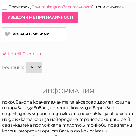
Прочетох „
Политика за поверителност
“ и съм съгласен.
УВЕДОМИ МЕ ПРИ НАЛИЧНОСТ!
ДОБАВИ В ЛЮБИМИ
Lorelli Premium
Рейтинг:
ИНФОРМАЦИЯ
покривало за крачета,чанта за аксесоари,голям кош за
пазаруване,завиващи предни колела,реверсивна
седалка,регулиране на дръжката,поставка за аксесоари
на дръжката,кош за новородено трансформиращ се в
седалка,мека подложка за тялото,5 точкови предпазни
колани,амортисьори,сгъваема до компактни