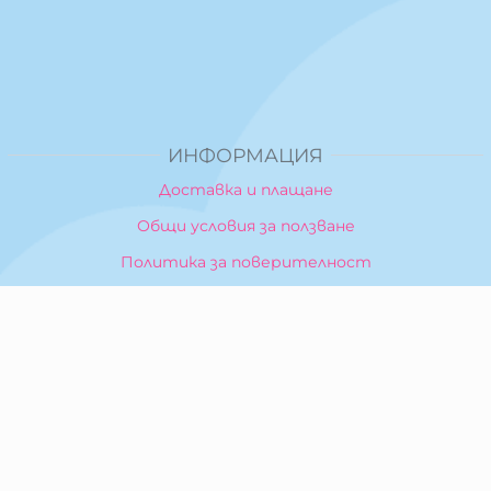
ИНФОРМАЦИЯ
Доставка и плащане
Общи условия за ползване
Политика за поверителност
Политика за използване на бисквитки
При възникване на спор, свързан с покупка онлайн,
можете да ползвате сайта ОРС
Вашите права
Отказ от сделка
За Нас