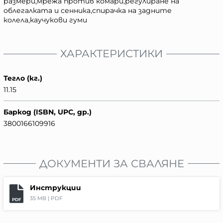
размери,мрежа против комари,регулиране на
облегалката и сенника,спирачка на задните
колела,каучукови гуми
ХАРАКТЕРИСТИКИ
Тегло (кг.)
11.15
Баркод (ISBN, UPC, др.)
3800166109916
ДОКУМЕНТИ ЗА СВАЛЯНЕ
Инструкции
35 MB |
PDF
PDF