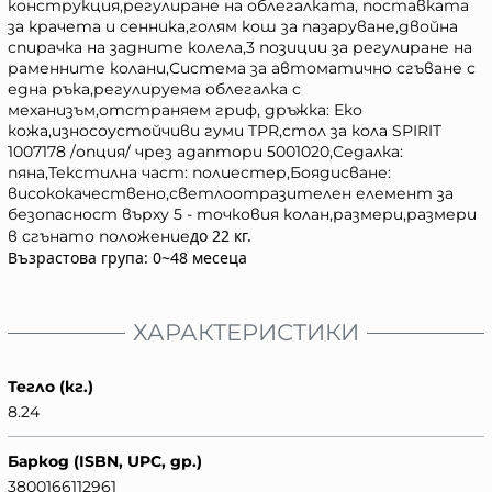
конструкция,регулиране на облегалката, поставката
за крачета и сенника,голям кош за пазаруване,двойна
спирачка на задните колела,3 позиции за регулиране на
раменните колани,Система за автоматично сгъване с
една ръка,регулируема облегалка с
механизъм,отстраняем гриф, дръжка: Еко
кожа,износоустойчиви гуми TPR,стол за кола SPIRIT
1007178 /опция/ чрез адаптори 5001020,Седалка:
пяна,Текстилна част: полиестер,Боядисване:
висококачествено,светлоотразителен елемент за
безопасност върху 5 - точковия колан,размери,размери
до 22 кг.
в сгънато положение
Възрастова група: 0~48 месеца
ХАРАКТЕРИСТИКИ
Тегло (кг.)
8.24
Баркод (ISBN, UPC, др.)
3800166112961