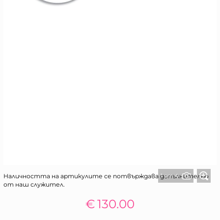
1 от 4
Наличността на артикулите се потвърждава допълнително
от наш служител.
€
130.00