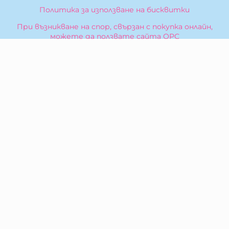
Политика за използване на бисквитки
При възникване на спор, свързан с покупка онлайн,
можете да ползвате сайта ОРС
Вашите права
Отказ от сделка
За Нас
Карта на сайта
Контакти
КОНТАКТИ
БИБЕРОН КК - ООД
гр. Казанлък 6100,
ул. Искра, 26
Тел:
0876 299 199
E-mail:
sales:at:biberonshop.bg