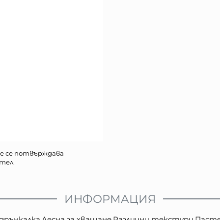
е се потвърждава
тел.
ИНФОРМАЦИЯ
дрънкалка,Лесна за хващане,Pазлични текстури,Пас