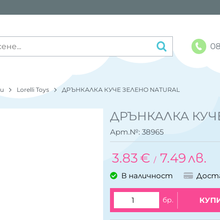
08
ки
Lorelli Toys
ДРЪНКАЛКА КУЧЕ ЗЕЛЕНО NATURAL
ДРЪНКАЛКА КУЧ
Арт.№:
38965
3.83
€
7.49
лв.
/
В наличност
Дост
бр.
КУП