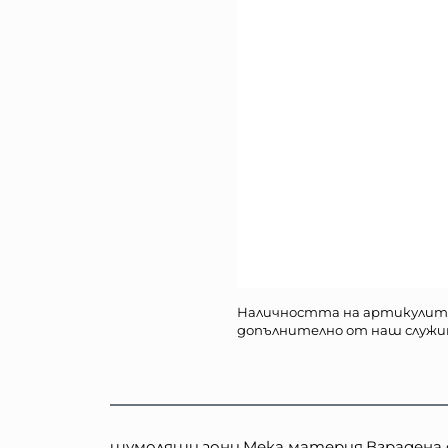
Наличността на артикулит
допълнително от наш служи
шумолящи зони,Мека материя,Вградена 