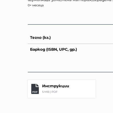
0+ месеца
Тегло (кг.)
Баркод (ISBN, UPC, др.)
Инструкции
5 MB |
PDF
PDF