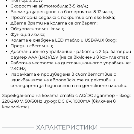
Мотор: 2*20W
Скорост на автомобила: 3-5 км/ч.;
Време за зареждане на батерията: 8-12 часа;
Просторна седалка с покритие от еко кожа;
Двете врати на колата се отварят;
Обезопасителен колан;
Функция люлка;
Колата е снабдена LED табло и USB/AUX вход;
Предни светлини;
Дистанционно управление - работи с 2 бр. батерии
размер ААА (LR3)/1,5V (не са включени в комплекта);
Работна честота на дистанционното управление:
2.4GHz;
Играчката е произведена в съответствие с
изискванията на европейските директиви и
стандарти за безопасност на детските играчки.
Зареждането нa колата става с AC/DC адаптор – вход:
220-240 V, 50/60Hz изход: DC 6V, 1000mA (включен в
комплекта).
ХАРАКТЕРИСТИКИ