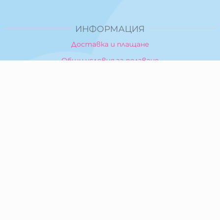
ИНФОРМАЦИЯ
Доставка и плащане
Общи условия за ползване
Политика за поверителност
Политика за използване на бисквитки
При възникване на спор, свързан с покупка онлайн,
можете да ползвате сайта ОРС
Вашите права
Отказ от сделка
За Нас
Карта на сайта
Контакти