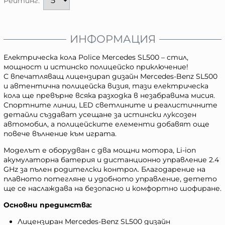
Рейтинг:
ИНФОРМАЦИЯ
Елeктрическа кола Police Mercedes SL500 – стил,
мощност и истинско полицейско приключение!
С впечатляващ лицензираn дизайн Mercedes-Benz SL500
и автентична полицейска визия, тази електрическа
кола ще превърне всяка разходка в незабравима мисия.
Спортните линии, LED светлините и реалистичните
детайли създават усещане за истински луксозен
автомобил, а полицейските елементи добавят още
повече вълнение към играта.
Моделът е оборудван с два мощни мотора, Li-ion
акумулаторна батерия и дистанционно управление 2.4
GHz за пълен родителски контрол. Благодарение на
плавното потегляне и удобното управление, детето
ще се наслаждава на безопасно и комфортно шофиране.
Основни предимства:
Лицензиран Mercedes-Benz SL500 дизайн