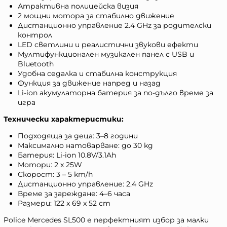
Атрактивна полицейска визия
2 мощни мотора за стабилно движение
Дистанционно управление 2.4 GHz за родителски
контрол
LED светлини и реалистични звукови ефекти
Мултифункционален музикален панел с USB и
Bluetooth
Удобна седалка и стабилна конструкция
Функция за движение напред и назад
Li-ion акумулаторна батерия за по-дълго време за
игра
Технически характеристики:
Подходяща за деца: 3–8 години
Максимално натоварване: до 30 kg
Батерия: Li-ion 10.8V/3.1Ah
Мотори: 2 x 25W
Скорост: 3 – 5 km/h
Дистанционно управление: 2.4 GHz
Време за зареждане: 4–6 часа
Размери: 122 x 69 x 52 cm
Police Mercedes SL500 е перфектният избор за малки