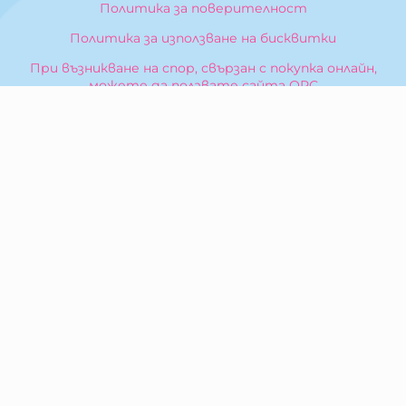
Политика за поверителност
Политика за използване на бисквитки
При възникване на спор, свързан с покупка онлайн,
можете да ползвате сайта ОРС
Вашите права
Отказ от сделка
За Нас
Карта на сайта
Контакти
КОНТАКТИ
БИБЕРОН КК - ООД
гр. Казанлък 6100,
ул. Искра, 26
Тел:
0876 299 199
E-mail:
sales:at:biberonshop.bg