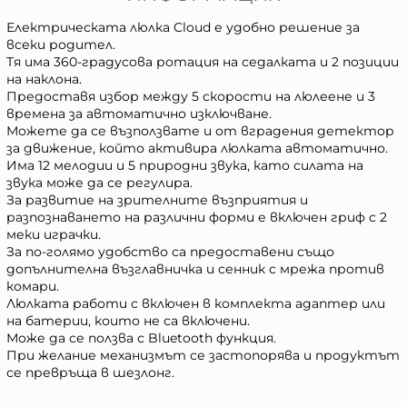
Електрическата люлка Cloud е удобно решение за
всеки родител.
Тя има 360-градусова ротация на седалката и 2 позиции
на наклона.
Предоставя избор между 5 скорости на люлеене и 3
времена за автоматично изключване.
Можете да се възползвате и от вградения детектор
за движение, който активира люлката автоматично.
Има 12 мелодии и 5 природни звука, като силата на
звука може да се регулира.
За развитие на зрителните възприятия и
разпознаването на различни форми е включен гриф с 2
меки играчки.
За по-голямо удобство са предоставени също
допълнителна възглавничка и сенник с мрежа против
комари.
Люлката работи с включен в комплекта адаптер или
на батерии, които не са включени.
Може да се ползва с Bluetooth функция.
При желание механизмът се застопорява и продуктът
се превръща в шезлонг.