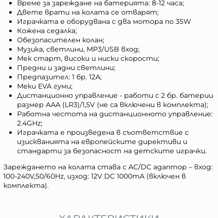
Време за зареждане на батерията: 8-12 часа;
Двете врати на колата се отварят;
Играчката е оборудвана с два мотора по 35W
Кожена седалка;
Обезопасителен колан;
Музика, светлини, MP3/USB вход;
Мек старт, високи и ниски скорости;
Предни и задни светлини;
Предпазител: 1 бр. 12А;
Меки EVA гуми;
Дистанционно управление - работи с 2 бр. батерии
размер ААА (LR3)/1,5V (не са включени в комплекта);
Работна честота на дистанционното управление:
2.4GHz;
Играчката е произведена в съответствие с
изискванията на европейските директиви и
стандарти за безопасност на детските играчки.
Зареждането нa колата става с AC/DC адаптор – вход:
100-240V,50/60Hz, изход: 12V DC 1000mA (включен в
комплекта).