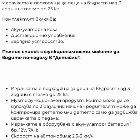
Играчката е подходяща за деца на възраст над 3
години с тегло до 25 кг.
Комплектът включва:
Акумулаторна кола;
Дистанционно управление;
Зарядно устройство.
Пълния списък с функционалности можете да
видите по-надолу в "Детайли".
Играчката е подходяща за деца на възраст над 3
години с тегло до 25 кг.;
Мултифункционален продукт, който може да се
използва по 2 различни начина - родителят може да
контролира детето или детето само да задвижва
играчката с педала;
Играчката е оборудвана с акумулатор/ батерия 1
бр. 12V, 7AH;
Скорост на автомобила: 2.5-3 км/ч.;