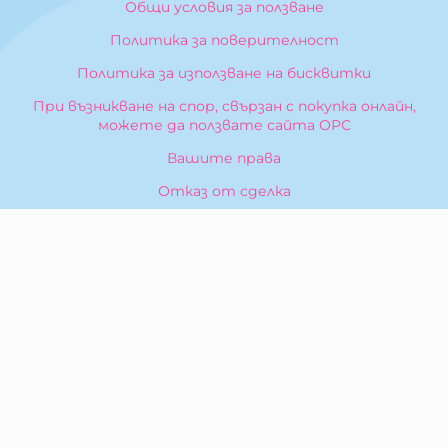
Общи условия за ползване
Политика за поверителност
Политика за използване на бисквитки
При възникване на спор, свързан с покупка онлайн,
можете да ползвате сайта ОРС
Вашите права
Отказ от сделка
За Нас
Карта на сайта
Контакти
КОНТАКТИ
БИБЕРОН КК - ООД
гр. Казанлък 6100,
ул. Искра, 26
Тел:
0876 299 199