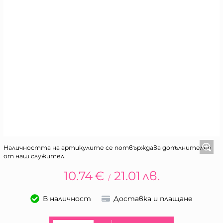
Наличността на артикулите се потвърждава допълнително
от наш служител.
10.74
€
21.01
лв.
/
В наличност
Доставка и плащане