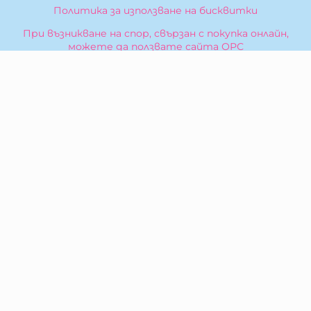
Политика за използване на бисквитки
При възникване на спор, свързан с покупка онлайн,
можете да ползвате сайта ОРС
Вашите права
Отказ от сделка
За Нас
Карта на сайта
Контакти
КОНТАКТИ
БИБЕРОН КК - ООД
гр. Казанлък 6100,
ул. Искра, 26
Тел:
0876 299 199
E-mail:
sales:at:biberonshop.bg
МЕТОДИ НА ПЛАЩАНЕ