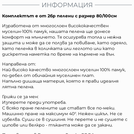
ИНФОРМАЦИЯ
Комплектът е от 2бр пелени с размер 80/100см
Изработена от многослоен висококачествен
муселин-100% памук, нашата пелена ще донесе
комфорт на мъничето. Тя осигурява топла и нежна
защита и може да се ползва за повиване, като одеяло,
като пеленка в количката или леглото или като
дискретна наметка по време на кърмене на вън.
Направена от:
Най-високо качество многослоен муселин 100% памук,
по-дебел от обичайния муселинен плат.
Напълно дишаща материя, която я прави идеалня
лятна пелена.
Грижи се за мен:
Изперете преди употреба.
С всяко пране пелените ще стават все по-меки.
Машинно пране на максимум 40°. Нежен цикъл. Не се
избелва. Суши се в сушилня. Не перете и не сушете с
ципове или велкро - тъканта може да се закачи.