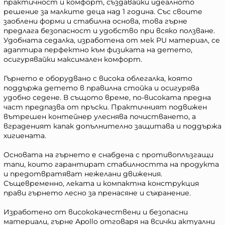
практичност и комфорт, създавайки идеалното
решение за малките деца над 1 година. Със своите
заоблени форми и стабилна основа, това гърне
предлага безопасност и удобство при всяко ползване.
Удобната седалка, изработена от мек PU материал, се
адаптира перфектно към физиката на детето,
осигурявайки максимален комфорт.
Гърнето е оборудвано с висока облегалка, която
поддържа детето в правилна стойка и осигурява
удобно седене. В същото време, по-високата предна
част предпазва от пръски. Практичният подвижен
вътрешен контейнер улеснява почистването, а
вграденият капак допълнително защитава и поддържа
хигиената.
Основата на гърнето е снабдена с противоплъзгащи
тапи, които гарантират стабилността на продукта
и предотвратяват нежелани движения.
Същевременно, леката и компактна конструкция
прави гърнето лесно за пренасяне и съхранение.
Изработено от висококачествени и безопасни
материали, гърне Apollo отговаря на всички актуални