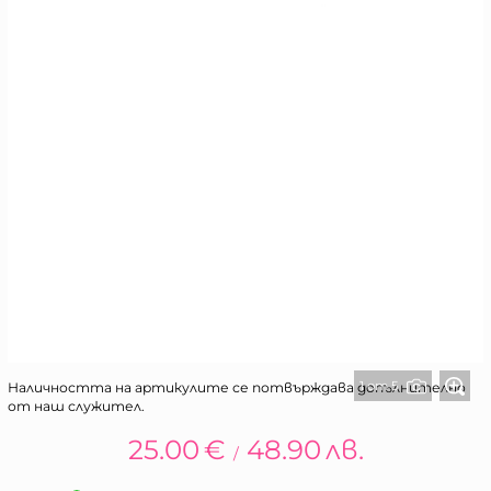
1 от 5
Наличността на артикулите се потвърждава допълнително
от наш служител.
25.00
€
48.90
лв.
/