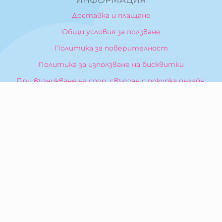
Доставка и плащане
Общи условия за ползване
Политика за поверителност
Политика за използване на бисквитки
При възникване на спор, свързан с покупка онлайн,
можете да ползвате сайта ОРС
Вашите права
Отказ от сделка
За Нас
Карта на сайта
Контакти
КОНТАКТИ
БИБЕРОН КК - ООД