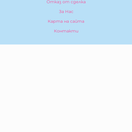
Отказ от сделка
За Нас
Карта на сайта
Контакти
КОНТАКТИ
БИБЕРОН КК - ООД
гр. Казанлък 6100,
ул. Искра, 26
Тел:
0876 299 199
E-mail:
sales:at:biberonshop.bg
МЕТОДИ НА ПЛАЩАНЕ
СЛЕДВАЙТЕ НИ