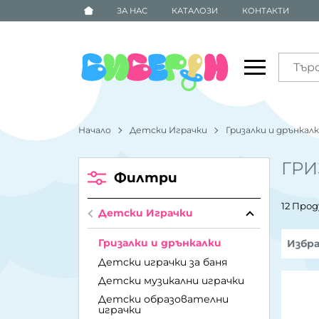
ЗА НАС
КАТАЛОЗИ
КОНТАКТИ
Начало
Детски Играчки
Гризалки и дрънкал
ГРИ
Филтри
12 Про
Детски Играчки
Гризалки и дрънкалки
Избр
Детски играчки за баня
Детски музикални играчки
Детски образователни
играчки