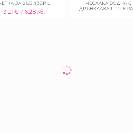
ЧЕТКА ЗА ЗЪБИ 3БР L
ЧЕСАЛКА ВОДНА С
ДРЪНКАЛКА LITTLE P
3.21
€
6.28
лв.
/