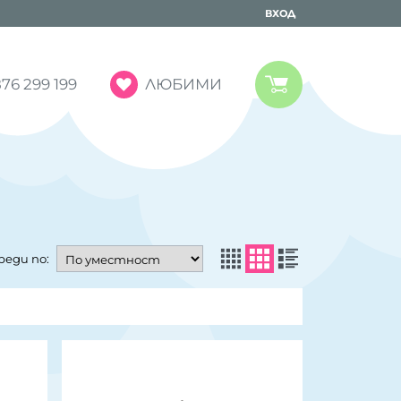
ВХОД
ЛЮБИМИ
76 299 199
реди по: