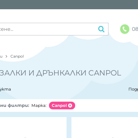
08
ки
Canpol
ЗАЛКИ И ДРЪНКАЛКИ CANPOL
дукта
Под
ани филтри:
Марка:
Canpol