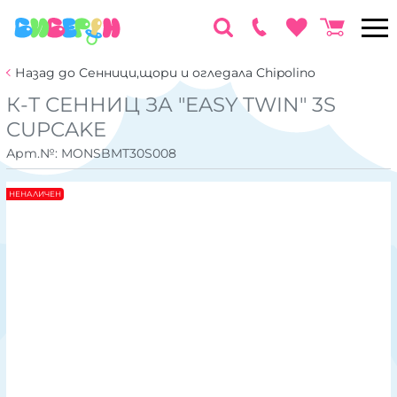
Назад до Сенници,щори и огледала Chipolino
К-Т СЕННИЦ ЗА "EASY TWIN" 3S
CUPCAKE
Арт.№:
MONSBMT30S008
НЕНАЛИЧЕН