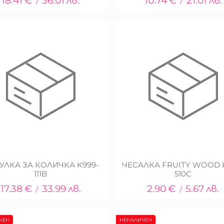
18.41
€
36.01
лв.
10.74
€
21.01
лв.
/
/
УЛКА ЗА КОЛИЧКА K999-
ЧЕСАЛКА FRUITY WOOD 
111B
510C
17.38
€
33.99
лв.
2.90
€
5.67
лв.
/
/
ЧЕН
НЕНАЛИЧЕН