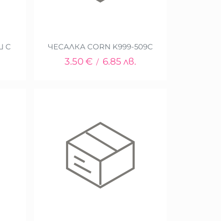
Ш С
ЧЕСАЛКА CORN K999-509C
3.50
€
6.85
лв.
/