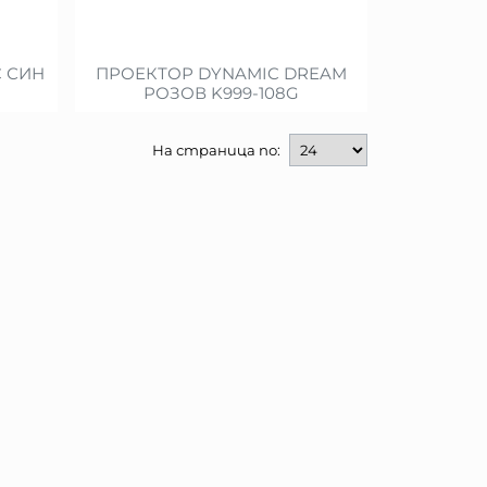
C СИН
ПРОЕКТОР DYNAMIC DREAM
РОЗОВ K999-108G
На страница по: