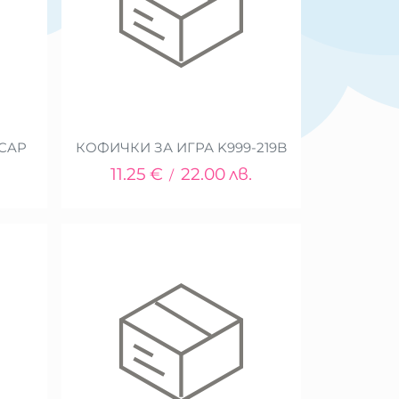
 CAP
КОФИЧКИ ЗА ИГРА K999-219B
11.25
€
22.00
лв.
/