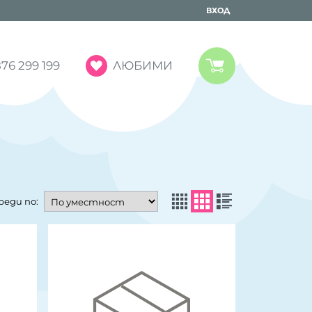
ВХОД
ЛЮБИМИ
76 299 199
реди по: