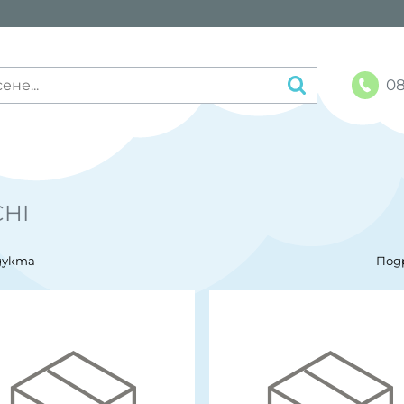
08
CHI
дукта
Под