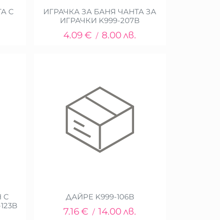
А С
ИГРАЧКА ЗА БАНЯ ЧАНТА ЗА
ИГРАЧКИ K999-207B
.
4.09
€
8.00
лв.
/
 С
ДАЙРЕ K999-106B
123B
7.16
€
14.00
лв.
/