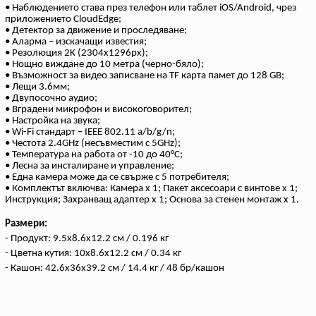
• Наблюдението става през телефон или таблет iOS/Android, чрез
приложението CloudEdge;
• Детектор за движение и проследяване;
• Аларма – изскачащи известия;
• Резолюция 2K (2304x1296px);
• Нощно виждане до 10 метра (черно-бяло);
• Възможност за видео записване на ТF карта памет до 128 GB;
• Лещи 3.6мм;
• Двупосочно аудио;
• Вградени микрофон и високоговорител;
• Настройка на звука;
• Wi-Fi стандарт – IEEE 802.11 a/b/g/n;
• Честота 2.4GHz (несъвместим с 5GHz);
• Температура на работа от -10 до 40°С;
• Лесна за инсталиране и управление;
• Една камера може да се свърже с 5 потребителя;
• Комплектът включва: Камера x 1; Пакет аксесоари с винтове x 1;
Инструкция; Захранващ адаптер x 1; Основа за стенен монтаж x 1.
Размери:
- Продукт: 9.5x8.6x12.2 см / 0.196 кг
- Цветна кутия: 10х8.6х12.2 см / 0.34 кг
- Кашон: 42.6x36x39.2 см / 14.4 кг / 48 бр/кашон