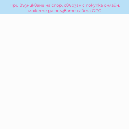
При възникване на спор, свързан с покупка онлайн,
можете да ползвате сайта ОРС
Вашите права
Отказ от сделка
За Нас
Карта на сайта
Контакти
КОНТАКТИ
БИБЕРОН КК - ООД
гр. Казанлък 6100,
ул. Искра, 26
Тел:
0876 299 199
E-mail:
sales:at:biberonshop.bg
МЕТОДИ НА ПЛАЩАНЕ