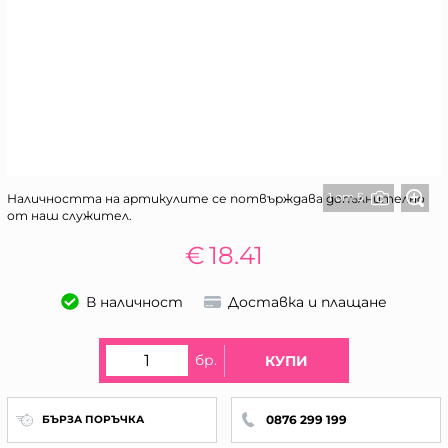
1 от 5
Наличността на артикулите се потвърждава допълнително
от наш служител.
€
18.41
В наличност
Доставка и плащане
бр.
КУПИ
0876 299 199
БЪРЗА ПОРЪЧКА