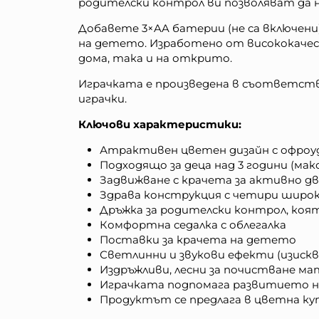
родителски контрол ви позволяват да 
Добавете 3×AA батерии (не са включени
на детето. Изработено от висококачест
дома, така и на открито.
Играчката е произведена в съответств
играчки.
Ключови характеристики:
Атрактивен цветен дизайн с офроу
Подходящо за деца над 3 години (макс
Задвижване с крачета за активно д
Здрава конструкция с четири широк
Дръжка за родителски контрол, коят
Комфортна седалка с облегалка
Поставки за крачета на детето
Светлинни и звукови ефекти (изискв
Издръжливи, лесни за почистване ма
Играчката подпомага развитието н
Продуктът се предлага в цветна ку