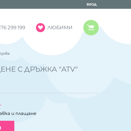
ВХОД
ЛЮБИМИ
76 299 199
озова
ЕНЕ С ДРЪЖКА "ATV"
.
авка и плащане
И