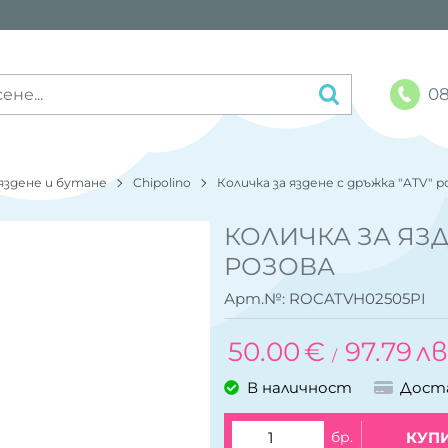
08
 яздене и бутане
Chipolino
Количка за яздене с дръжка "ATV" р
КОЛИЧКА ЗА ЯЗД
РОЗОВА
Арт.№:
ROCATVH02505PI
50.00
€
97.79
лв
/
В наличност
Дост
бр.
КУП