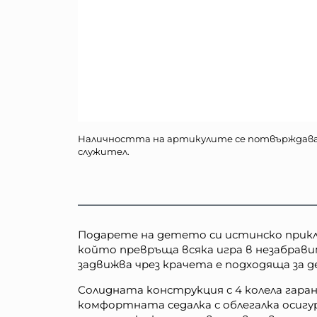
Наличността на артикулите се потвърждав
служител.
Подарете на детето си истинско прикл
който превръща всяка игра в незабравим
задвижва чрез крачета е подходяща за де
Солидната конструкция с 4 колела гара
комфортната седалка с облегалка осигу