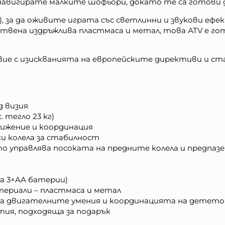
навигирате малките шофьори, докато те са готови 
), за да оживите играта със светлинни и звукови е
вена издръжлива пластмаса и метал, това АТV е гот
ие с изискванията на европейските директиви и ст
д визия
. тегло 23 кг)
вижение и координация
и колела за стабилност
о управлява посоката на предните колела и предпазе
а 3×AA батерии)
териали – пластмаса и метал
а двигателните умения и координацията на детето
тия, подходяща за подарък