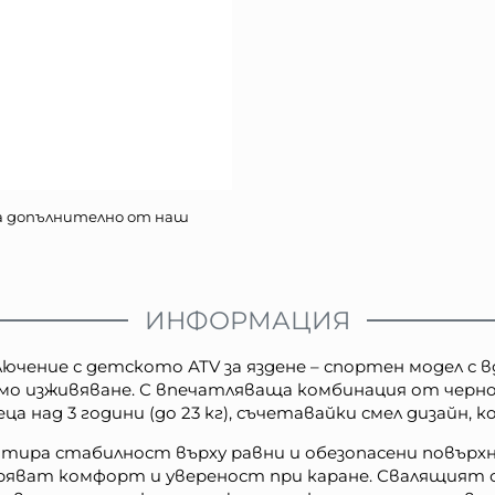
а допълнително от наш
ИНФОРМАЦИЯ
ючение с детското АТV за яздене – спортен модел с
о изживяване. С впечатляваща комбинация от черно и
ца над 3 години (до 23 кг), съчетавайки смел дизайн,
нтира стабилност върху равни и обезопасени повърх
ряват комфорт и увереност при каране. Свалящият с