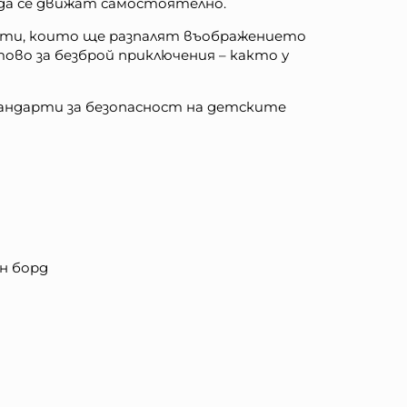
да се движат самостоятелно.
фекти, които ще разпалят въображението
ово за безброй приключения – както у
андарти за безопасност на детските
н борд