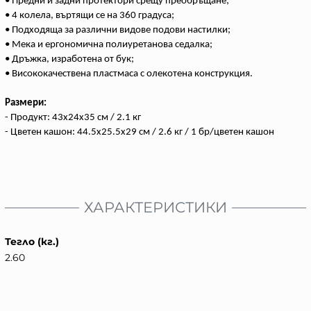
• Предни и задни протектори срещу преобръщане;
• 4 колела, въртящи се на 360 градуса;
• Подходяща за различни видове подови настилки;
• Мека и ергономична полиуретанова седалка;
• Дръжка, изработена от бук;
• Висококачествена пластмаса с олекотена конструкция.
Размери:
- Продукт: 43x24x35 см / 2.1 кг
- Цветен кашон: 44.5x25.5x29 см / 2.6 кг / 1 бр/цветен кашон
ХАРАКТЕРИСТИКИ
Тегло (кг.)
2.60