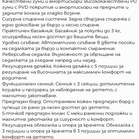
Качествени гуми и амортисьори: Висококачествени PU
гуми с PVD покритие и амортисьори на предните и
задните колела за гладко возене.
Сигурна спирачна система: Задна свързана спирачка с
едно докосване за бързо и лесно спиране.
Практичен багажник: Багажник за покупки до 3 кг,
осигуряващ лесен достъп до вашите вещи.
Удобно сгъване: Автоматично сгъване в двете посоки
на седалката за бързо и компактно съхранение.
Реверсивна седалка: Възможност за обръщане на
седалката за гледане напред или назад.
Регулируема дръжка: Кожена дръжка с 5 позиции за
регулиране на височината за максимален комфорт на
родителя.
Функционален сенник: Сенник с 3 секции, допълнителна
козирка и прозорец за наблюдение на детето, с
магнитно закопчаване.
Предпазен борд: Отстраняем кожен предпазен борд с
чупещо се рамо за лесен достъп до детето.
5-точков предпазен колан: С меки раменни подложки и
магнитна закопчалка за сигурност и комфорт.
Регулируема облегалка и опора за крачета: Облегалка с
3 позиции и опора за крачета в 3 позиции за оптимален
комфорт на детето.