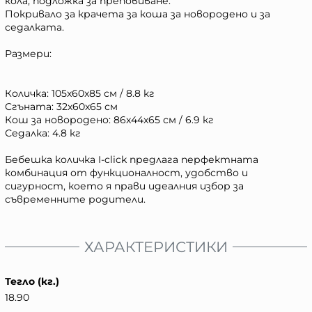
кола, подложка за преповиване.
Покривало за крачета за коша за новородено и за
седалката.
Размери:
Количка: 105x60x85 см / 8.8 кг
Сгъната: 32x60x65 см
Кош за новородено: 86x44x65 см / 6.9 кг
Седалка: 4.8 кг
Бебешка количка I-click предлага перфектната
комбинация от функционалност, удобство и
сигурност, което я прави идеалния избор за
съвременните родители.
ХАРАКТЕРИСТИКИ
Тегло (кг.)
18.90