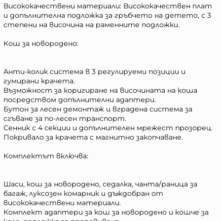
Висококачествени материали: Висококачествен плат
и допълнителна подложка за гръбчето на детето, с 3
степени на височина на раменните подложки.
Кош за новородено:
Анти-колик система в 3 регулируеми позиции и
гумирани крачета.
Възможност за коригиране на височината на коша
посредством допълнителни адаптери.
Бутон за лесен демонтаж и вградена система за
сгъване за по-лесен транспорт.
Сенник с 4 секции и допълнителен мрежест прозорец.
Покривало за крачета с магнитно закопчаване.
Комплектът включва:
Шаси, кош за новородено, седалка, чанта/раница за
багаж, луксозен комарник и дъждобран от
висококачествени материали.
Комплект адаптери за кош за новородено и кошче за