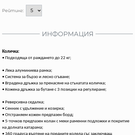
Рейтинг:
ИНФОРМАЦИЯ
Количка:
• Подходяща от раждането до 22 кг;
• Лека алуминиева рамка;
• Система за бързо и лесно сгъване;
• Вградена дръжка за пренасяне на сгънатата количка;
• Кожена дръжка за бутане с 3 позиции на регулиране;
• Реверсивна седалка;
• Сенник с удължение и козирка;
• Отстраняем кожен предпазен борд;
• 5-точков предпазен колан с меки раменни подложки и покритие
на долната катарама;
• 360 градуса въртене на предните колела със заключващ