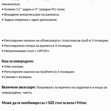
механизъм;
• Големи 11'' задни и 9'' предни PU гуми;
• Вградени амортисьори на рамката;
• Задна спирачка с едно докосване;
• Регулируем налкон на облегалката с пластмасов гръб в 3 позиции;
• Регулируема опора за крачета в 3 позиции;
• Непромокаем плат с UPF50+.
Кош за новородено:
• Мек матрак;
• Регулируем наклон на гръбчето в 4 позиции;
• Сенник с козирка.
Включени аксесоари:
Покривало за крачета на седалката и коша за
новородено, чанта.
Може да се комбинира със i-SIZE стол за кола i-Prime.