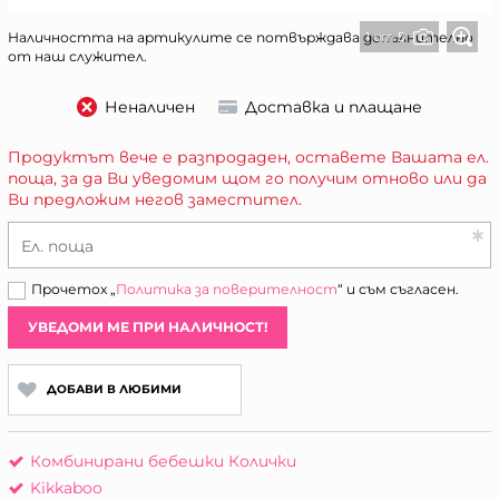
1 от 5
Наличността на артикулите се потвърждава допълнително
от наш служител.
Неналичен
Доставка и плащане
Продуктът вече е разпродаден, оставете Вашата ел.
поща, за да Ви уведомим щом го получим отново или да
Ви предложим негов заместител.
Ел. поща
Прочетох „
Политика за поверителност
“ и съм съгласен.
УВЕДОМИ МЕ ПРИ НАЛИЧНОСТ!
ДОБАВИ В ЛЮБИМИ
Комбинирани бебешки Колички
Kikkaboo