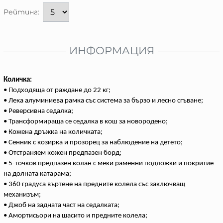
Рейтинг:
ИНФОРМАЦИЯ
Количка:
• Подходяща от раждане до 22 кг;
• Лека алуминиева рамка със система за бързо и лесно сгъване;
• Реверсивна седалка;
• Трансформираща се седалка в кош за новородено;
• Кожена дръжка на количката;
• Сенник с козирка и прозорец за наблюдение на детето;
• Отстраняем кожен предпазен борд;
• 5-точков предпазен колан с меки раменни подложки и покритие
на долната катарама;
• 360 градуса въртене на предните колела със заключващ
механизъм;
• Джоб на задната част на седалката;
• Амортисьори на шасито и предните колела;