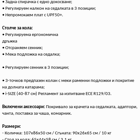
• Задна спирачка с едно докосване;
• Регулируем налкон на седалката в 3 позиции;
• Непромокаем плат с UPF50+.
Столче за кола:
• Регулируема ергономична
дръжка
• Отсраняем сенник;
• Мека подложка на седалка;
• Регулируем сенник в 3 позиции;
• 3-точков предпазен колан с меки раменни подложки и покритие
на долната катарама;
• i-SIZE (40-87 см) Регламент за изпитване ECE R129/03.
Включени аксесоари:
Покривало за крачета на седалката, адаптори,
чанта, поставка за чаша, комарник.
Размери:
- Количка: 107x86x50 см / Сгъната: 90x26x65 см / 10 кг
- Стол за кола: 65x44x58 см / 3.1 кг