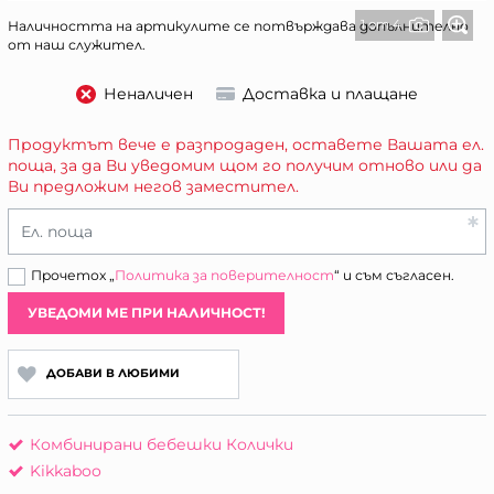
1 от 4
Наличността на артикулите се потвърждава допълнително
от наш служител.
Неналичен
Доставка и плащане
Продуктът вече е разпродаден, оставете Вашата ел.
поща, за да Ви уведомим щом го получим отново или да
Ви предложим негов заместител.
Ел. поща
Прочетох „
Политика за поверителност
“ и съм съгласен.
УВЕДОМИ МЕ ПРИ НАЛИЧНОСТ!
ДОБАВИ В ЛЮБИМИ
Комбинирани бебешки Колички
Kikkaboo