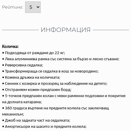
Рейтинг:
ИНФОРМАЦИЯ
Количка:
• Подходяща от раждане до 22 кг;
• Лека алуминиева рамка със система за бързо и лесно сгъване;
• Реверсивна седалка;
• Трансформираща се седалка в кош за новородено;
• Кожена дръжка на количката;
• Сенник с козирка и прозорец за наблюдение на детето;
• Отстраняем кожен предпазен борд;
• 5-точков предпазен колан с меки раменни подложки и покритие
на долната катарама;
• 360 градуса въртене на предните колела със заключващ
механизъм;
• Джоб на задната част на седалката;
• Амортисьори на шасито и предните колела;