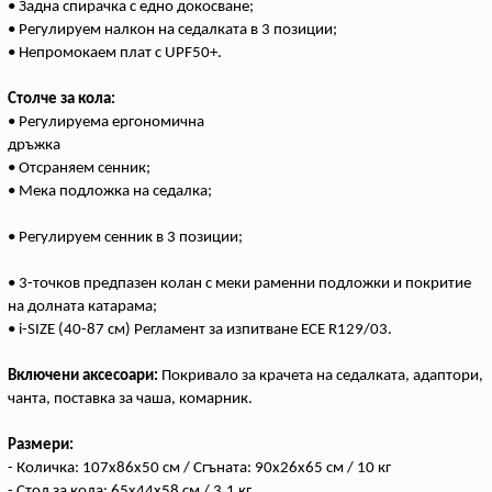
• Задна спирачка с едно докосване;
• Регулируем налкон на седалката в 3 позиции;
• Непромокаем плат с UPF50+.
Столче за кола:
• Регулируема ергономична
дръжка
• Отсраняем сенник;
• Мека подложка на седалка;
• Регулируем сенник в 3 позиции;
• 3-точков предпазен колан с меки раменни подложки и покритие
на долната катарама;
• i-SIZE (40-87 см) Регламент за изпитване ECE R129/03.
Включени аксесоари:
Покривало за крачета на седалката, адаптори,
чанта, поставка за чаша, комарник.
Размери:
- Количка: 107x86x50 см / Сгъната: 90x26x65 см / 10 кг
- Стол за кола: 65x44x58 см / 3.1 кг