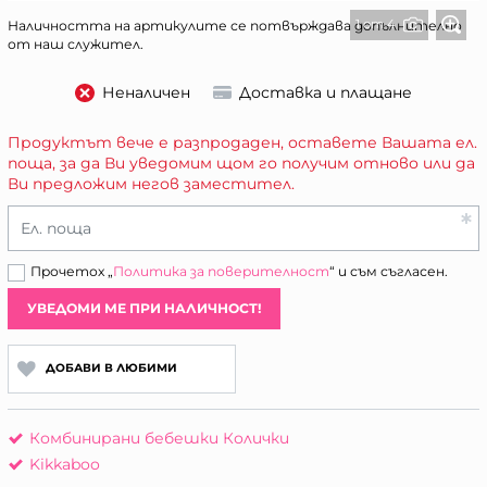
1 от 4
Наличността на артикулите се потвърждава допълнително
от наш служител.
Неналичен
Доставка и плащане
Продуктът вече е разпродаден, оставете Вашата ел.
поща, за да Ви уведомим щом го получим отново или да
Ви предложим негов заместител.
Ел. поща
Прочетох „
Политика за поверителност
“ и съм съгласен.
УВЕДОМИ МЕ ПРИ НАЛИЧНОСТ!
ДОБАВИ В ЛЮБИМИ
Комбинирани бебешки Колички
Kikkaboo