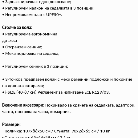
• Задна спирачка с едно докосване;
• Регулируем налкон на седалката в 3 позиции;
• Непромокаем плат с UPF50+.
Столче за кола:
• Регулируема ергономична
дръжка
• Отсраняем сенник;
• Мека подложка на седалка;
• Регулируем сенник в 3 позиции;
• 3-точков предпазен колан с меки раменни подложки и покритие
на долната катарама;
• i-SIZE (40-87 см) Регламент за изпитване ECE R129/03.
Включени аксесоари:
Покривало за крачета на седалката, адаптори,
чанта, поставка за чаша, комарник.
Размери:
- Количка: 107x86x50 см / Сгъната: 90x26x65 см / 10 кг
- Стол за кола: 65x44x58 см / 3.1 кг