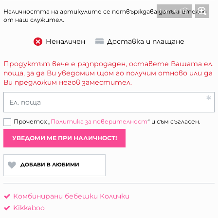
1 от 4
Наличността на артикулите се потвърждава допълнително
от наш служител.
Неналичен
Доставка и плащане
Продуктът вече е разпродаден, оставете Вашата ел.
поща, за да Ви уведомим щом го получим отново или да
Ви предложим негов заместител.
Ел. поща
Прочетох „
Политика за поверителност
“ и съм съгласен.
УВЕДОМИ МЕ ПРИ НАЛИЧНОСТ!
ДОБАВИ В ЛЮБИМИ
Комбинирани бебешки Колички
Kikkaboo