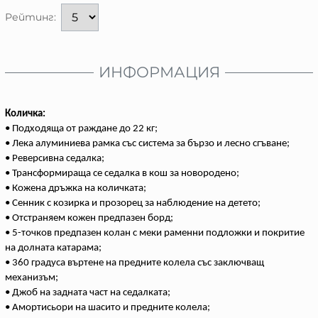
Рейтинг:
ИНФОРМАЦИЯ
Количка:
• Подходяща от раждане до 22 кг;
• Лека алуминиева рамка със система за бързо и лесно сгъване;
• Реверсивна седалка;
• Трансформираща се седалка в кош за новородено;
• Кожена дръжка на количката;
• Сенник с козирка и прозорец за наблюдение на детето;
• Отстраняем кожен предпазен борд;
• 5-точков предпазен колан с меки раменни подложки и покритие
на долната катарама;
• 360 градуса въртене на предните колела със заключващ
механизъм;
• Джоб на задната част на седалката;
• Амортисьори на шасито и предните колела;