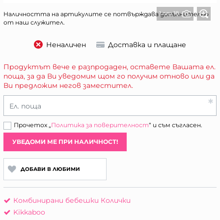
1 от 18
Наличността на артикулите се потвърждава допълнително
от наш служител.
Неналичен
Доставка и плащане
Продуктът вече е разпродаден, оставете Вашата ел.
поща, за да Ви уведомим щом го получим отново или да
Ви предложим негов заместител.
Ел. поща
Прочетох „
Политика за поверителност
“ и съм съгласен.
УВЕДОМИ МЕ ПРИ НАЛИЧНОСТ!
ДОБАВИ В ЛЮБИМИ
Комбинирани бебешки Колички
Kikkaboo