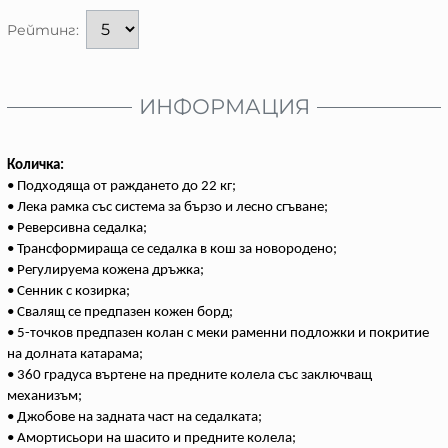
Рейтинг:
ИНФОРМАЦИЯ
Количка:
• Подходяща от раждането до 22 кг;
• Лека рамка със система за бързо и лесно сгъване;
• Реверсивна седалка;
• Трансформираща се седалка в кош за новородено;
• Регулируема кожена дръжка;
• Сенник с козирка;
• Свалящ се предпазен кожен борд;
• 5-точков предпазен колан с меки раменни подложки и покритие
на долната катарама;
• 360 градуса въртене на предните колела със заключващ
механизъм;
• Джобове на задната част на седалката;
• Амортисьори на шасито и предните колела;