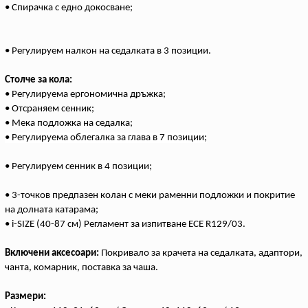
• Спирачка с едно докосване;
• Регулируем налкон на седалката в 3 позиции.
Столче за кола:
• Регулируема ергономична дръжка;
• Отсраняем сенник;
• Мека подложка на седалка;
• Регулируема облегалка за глава в 7 позиции;
• Регулируем сенник в 4 позиции;
• 3-точков предпазен колан с меки раменни подложки и покритие
на долната катарама;
• i-SIZE (40-87 см) Регламент за изпитване ECE R129/03.
Включени аксесоари:
Покривало за крачета на седалката, адаптори,
чанта, комарник, поставка за чаша.
Размери: