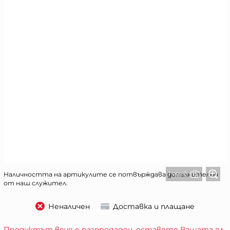
1 от 2
Наличността на артикулите се потвърждава допълнително
от наш служител.
Неналичен
Доставка и плащане
Продуктът вече е разпродаден, оставете Вашата ел.