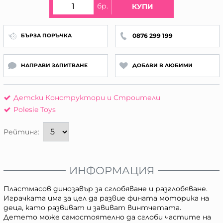
бр.
КУПИ
0876 299 199
БЪРЗА ПОРЪЧКА
НАПРАВИ ЗАПИТВАНЕ
ДОБАВИ В ЛЮБИМИ
Детски Конструктори и Строители
Polesie Toys
Рейтинг:
ИНФОРМАЦИЯ
Пластмасов динозавър за сглобяване и разглобяване.
Играчката има за цел да развие фината моторика на
деца, като развиват и завиват винтчетата.
Детето може самостоятелно да сглоби частите на