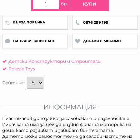
бр.
КУПИ
0876 299 199
БЪРЗА ПОРЪЧКА
НАПРАВИ ЗАПИТВАНЕ
ДОБАВИ В ЛЮБИМИ
Детски Конструктори и Строители
Polesie Toys
Рейтинг:
ИНФОРМАЦИЯ
Пластмасов динозавър за сглобяване и разглобяване.
Играчката има за цел да развие фината моторика на
деца, като развиват и завиват винтчетата.
Детето може самостоятелно да сглоби частите на