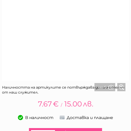
1 от 5
Наличността на артикулите се потвърждава допълнително
от наш служител.
7.67
€
15.00
лв.
/
В наличност
Доставка и плащане