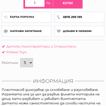
бр.
КУПИ
0876 299 199
БЪРЗА ПОРЪЧКА
НАПРАВИ ЗАПИТВАНЕ
ДОБАВИ В ЛЮБИМИ
Детски Конструктори и Строители
Polesie Toys
Рейтинг:
ИНФОРМАЦИЯ
Пластмасов динозавър за сглобяване и разглобяване.
Играчката има за цел да развие фината моторика на
деца, като развиват и завиват винтчетата.
Детето може самостоятелно да сглоби частите на