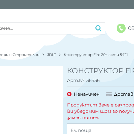
08
тори и Строителни
JDLT
Конструктор Fire 20 части 5421
КОНСТРУКТОР FIR
Арт.№:
36436
Неналичен
Достав
Продуктът вече е разпрод
Ви уведомим щом го получ
заместител.
Ел. поща