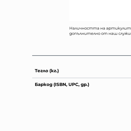
Наличността на артикулит
допълнително от наш служи
Тегло (кг.)
Баркод (ISBN, UPC, др.)