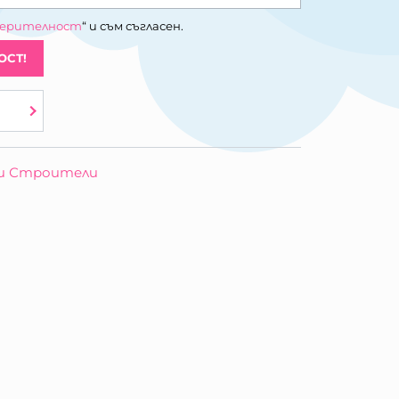
верителност
“ и съм съгласен.
ОСТ!
и Строители