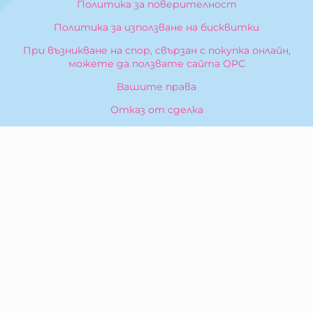
Политика за поверителност
Политика за използване на бисквитки
При възникване на спор, свързан с покупка онлайн,
можете да ползвате сайта ОРС
Вашите права
Отказ от сделка
За Нас
Карта на сайта
Контакти
КОНТАКТИ
БИБЕРОН КК - ООД
гр. Казанлък 6100,
ул. Искра, 26
Тел:
0876 299 199
E-mail:
sales:at:biberonshop.bg