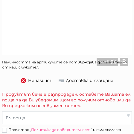
1 от 3
Наличността на артикулите се потвърждава допълнително
от наш служител.
Неналичен
Доставка и плащане
Продуктът вече е разпродаден, оставете Вашата ел.
поща, за да Ви уведомим щом го получим отново или да
Ви предложим негов заместител.
Ел. поща
Прочетох „
Политика за поверителност
“ и съм съгласен.