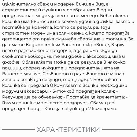
изключително свеж и модерен външен вид, а
страхотните й функции я превръщат в един
предпочитан модел за летните месеци. Бебешката
количка има въртящи се колела, удобна дръжка, както и
поставка за крачета, която се регулира. Този
страхотен модел има голям сенник, който предпазва
детенцето от пряка слънчева светлина и топлина. За
да имате видимост към Вашето съкровище, върху
него е разположено прозорче, а за да има къде да
сложите необходимите Ви дребни аксесоари, има и
джобче. Облегалката може да се регулира в няколко
позиции, според нуждите и предпочитанията на
Вашето мъниче. Сгъването и разгъването е много
лесно и става за секунди, тип „чадър“. Бебешката
количка се предлага в комплект с всички необходими
модули и аксесоари: - 5-точков предпазен колан; -
Регулираща се облегалка; - Поставка за крачетата; -
Голям сенник с мрежесто прозорче; - Свалящ се
предпазен борд; - Кош за покупки до 2 килограма.
ХАРАКТЕРИСТИКИ