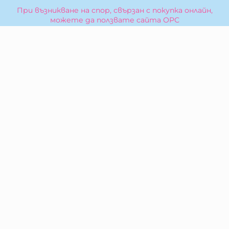
При възникване на спор, свързан с покупка онлайн,
можете да ползвате сайта ОРС
Вашите права
Отказ от сделка
За Нас
Карта на сайта
Контакти
КОНТАКТИ
БИБЕРОН КК - ООД
гр. Казанлък 6100,
ул. Искра, 26
Тел:
0876 299 199
E-mail:
sales:at:biberonshop.bg
МЕТОДИ НА ПЛАЩАНЕ