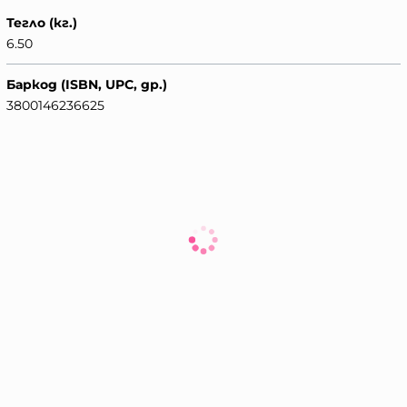
Тегло (кг.)
6.50
Баркод (ISBN, UPC, др.)
3800146236625