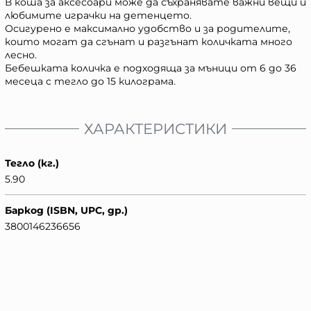
В коша за аксесоари може да съхранявате важни вещи и
любимите играчки на детенцето.
Осигурено е максимално удобство и за родителите,
които могат да сгънат и разгънат количката много
лесно.
Бебешката количка е подходяща за мъници от 6 до 36
месеца с тегло до 15 килограма.
ХАРАКТЕРИСТИКИ
Тегло (кг.)
5.90
Баркод (ISBN, UPC, др.)
3800146236656