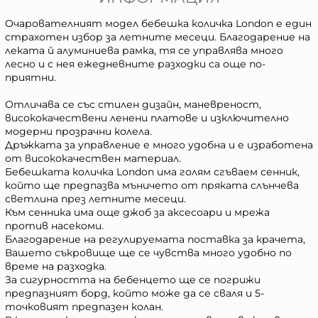
Очарователният модел бебешка количка London е един
страхотен избор за летните месеци. Благодарение на
леката й алуминиева рамка, тя се управлява много
лесно и с нея ежедневните разходки са още по-
приятни.
Отличава се със стилен дизайн, маневреност,
висококачествени ленени платове и изключително
модерни прозрачни колела.
Дръжката за управление е много удобна и е изработена
от висококачествен материал.
Бебешката количка London има голям сгъваем сенник,
който ще предпазва мъничето от пряката слънчева
светлина през летните месеци.
Към сенника има още джоб за аксесоари и мрежа
против насекоми.
Благодарение на регулируемата поставка за крачета,
Вашето съкровище ще се чувства много удобно по
време на разходка.
За сигурността на бебенцето ще се погрижи
предпазният борд, който може да се сваля и 5-
точковият предпазен колан.