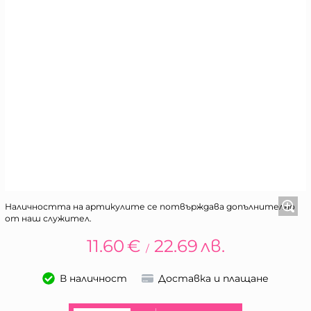
Наличността на артикулите се потвърждава допълнително
от наш служител.
11.60
€
22.69
лв.
/
В наличност
Доставка и плащане